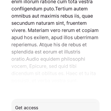
enim illorum ratione cum tota vestra
confligendum puto.Tertium autem
omnibus aut maximis rebus iis, quae
secundum naturam sint, fruentem
vivere. Materiam vero rerum et copiam
apud hos exilem, apud illos uberrimam
reperiemus. Atque his de rebus et
splendida est eorum et illustris
oratio.Audio equidem philosophi
vocem, Epicure, sed quid tibi
dicendum sit oblitus es. Haec et tu ita
posuisti, et verba vestra sunt.
Get access