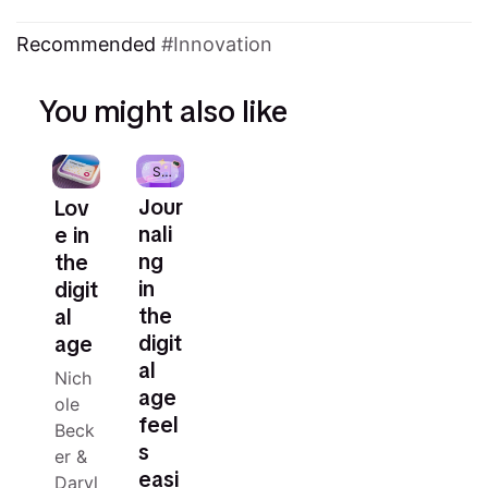
Recommended
Innovation
You might also like
Summit
Jour
Lov
nali
e in
ng
the
in
digit
the
al
digit
age
al
Nich
age
ole
feel
Beck
s
er
&
easi
Daryl