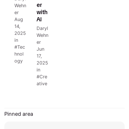
er
Wehn
with
er
AI
Aug
14,
Daryl
2025
Wehn
in
er
Tec
Jun
hnol
17,
ogy
2025
in
Cre
ative
Pinned area