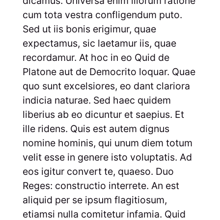
dicamus. Universa enim illorum ratione
cum tota vestra confligendum puto.
Sed ut iis bonis erigimur, quae
expectamus, sic laetamur iis, quae
recordamur. At hoc in eo Quid de
Platone aut de Democrito loquar. Quae
quo sunt excelsiores, eo dant clariora
indicia naturae. Sed haec quidem
liberius ab eo dicuntur et saepius. Et
ille ridens. Quis est autem dignus
nomine hominis, qui unum diem totum
velit esse in genere isto voluptatis. Ad
eos igitur convert te, quaeso. Duo
Reges: constructio interrete. An est
aliquid per se ipsum flagitiosum,
etiamsi nulla comitetur infamia. Quid