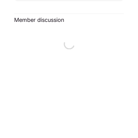
Member discussion
Newer post
Older post
Love in the digital
Everyday rituals
age
show that family
and connection